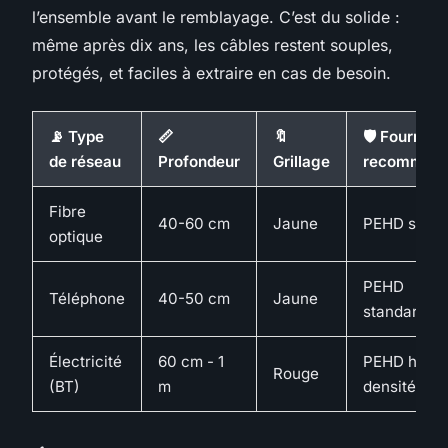
l’ensemble avant le remblayage. C’est du solide :
même après dix ans, les câbles restent souples,
protégés, et faciles à extraire en cas de besoin.
📡 Type
📏
🔖
🛡️ Fourreau
de réseau
Profondeur
Grillage
recomman
Fibre
40-60 cm
Jaune
PEHD soupl
optique
PEHD
Téléphone
40-50 cm
Jaune
standard
Électricité
60 cm - 1
PEHD haut
Rouge
(BT)
m
densité