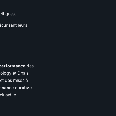
cifiques.
curisant leurs
 performance
des
hnology et Dhala
et des mises à
enance curative
cluant le