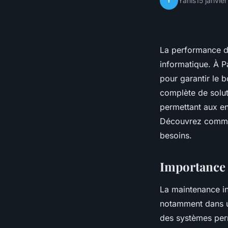
Y
Yanis
15 janvie
La performance d'
informatique. À P
pour garantir le
complète de solut
permettant aux ent
Découvrez comment
besoins.
Importance 
La maintenance in
notamment dans u
des systèmes perm