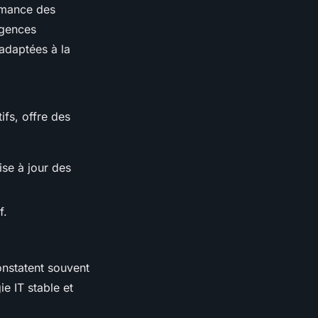
rmance des
igences
adaptées à la
ifs, offre des
ise à jour des
f.
nstatent souvent
e IT stable et