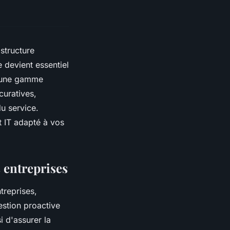
structure
 devient essentiel
e une gamme
curatives,
du service.
t IT adapté à vos
 entreprises
treprises,
stion proactive
 d'assurer la